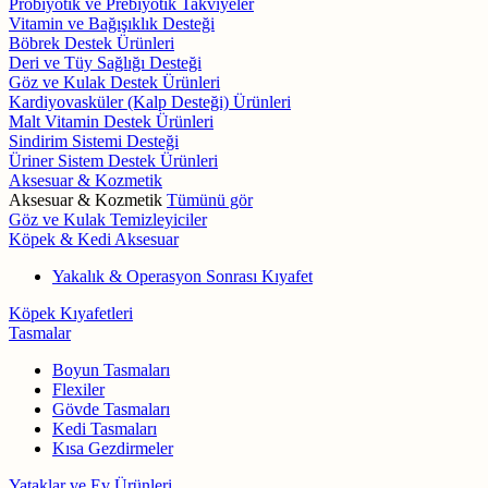
Probiyotik ve Prebiyotik Takviyeler
Vitamin ve Bağışıklık Desteği
Böbrek Destek Ürünleri
Deri ve Tüy Sağlığı Desteği
Göz ve Kulak Destek Ürünleri
Kardiyovasküler (Kalp Desteği) Ürünleri
Malt Vitamin Destek Ürünleri
Sindirim Sistemi Desteği
Üriner Sistem Destek Ürünleri
Aksesuar & Kozmetik
Aksesuar & Kozmetik
Tümünü gör
Göz ve Kulak Temizleyiciler
Köpek & Kedi Aksesuar
Yakalık & Operasyon Sonrası Kıyafet
Köpek Kıyafetleri
Tasmalar
Boyun Tasmaları
Flexiler
Gövde Tasmaları
Kedi Tasmaları
Kısa Gezdirmeler
Yataklar ve Ev Ürünleri