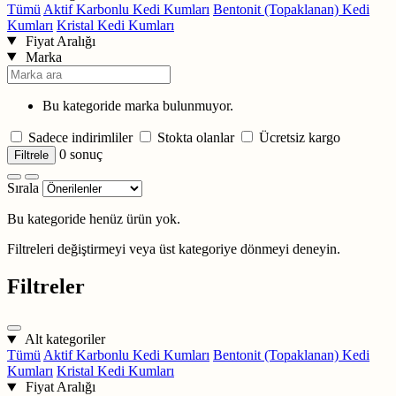
Tümü
Aktif Karbonlu Kedi Kumları
Bentonit (Topaklanan) Kedi
Kumları
Kristal Kedi Kumları
Fiyat Aralığı
Marka
Bu kategoride marka bulunmuyor.
Sadece indirimliler
Stokta olanlar
Ücretsiz kargo
0
sonuç
Filtrele
Sırala
Bu kategoride henüz ürün yok.
Filtreleri değiştirmeyi veya üst kategoriye dönmeyi deneyin.
Filtreler
Alt kategoriler
Tümü
Aktif Karbonlu Kedi Kumları
Bentonit (Topaklanan) Kedi
Kumları
Kristal Kedi Kumları
Fiyat Aralığı