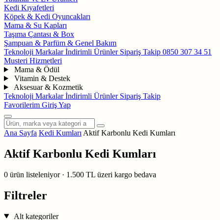
Kedi Kıyafetleri
Köpek & Kedi Oyuncakları
Mama & Su Kapları
Taşıma Çantası & Box
Şampuan & Parfüm & Genel Bakım
Teknoloji
Markalar
İndirimli Ürünler
Sipariş Takip
0850 307 34 51
Musteri Hizmetleri
Mama & Ödül
Vitamin & Destek
Aksesuar & Kozmetik
Teknoloji
Markalar
İndirimli Ürünler
Sipariş Takip
Favorilerim
Giriş Yap
Ana Sayfa
Kedi Kumları
Aktif Karbonlu Kedi Kumları
Aktif Karbonlu Kedi Kumları
0
ürün listeleniyor
·
1.500 TL üzeri kargo bedava
Filtreler
Alt kategoriler