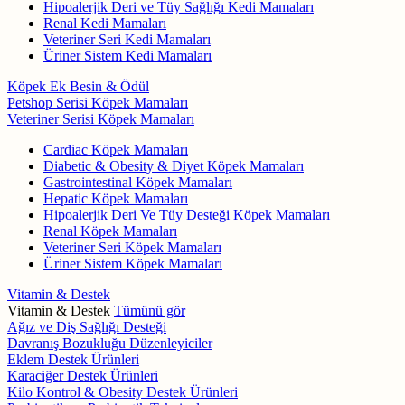
Hipoalerjik Deri ve Tüy Sağlığı Kedi Mamaları
Renal Kedi Mamaları
Veteriner Seri Kedi Mamaları
Üriner Sistem Kedi Mamaları
Köpek Ek Besin & Ödül
Petshop Serisi Köpek Mamaları
Veteriner Serisi Köpek Mamaları
Cardiac Köpek Mamaları
Diabetic & Obesity & Diyet Köpek Mamaları
Gastrointestinal Köpek Mamaları
Hepatic Köpek Mamaları
Hipoalerjik Deri Ve Tüy Desteği Köpek Mamaları
Renal Köpek Mamaları
Veteriner Seri Köpek Mamaları
Üriner Sistem Köpek Mamaları
Vitamin & Destek
Vitamin & Destek
Tümünü gör
Ağız ve Diş Sağlığı Desteği
Davranış Bozukluğu Düzenleyiciler
Eklem Destek Ürünleri
Karaciğer Destek Ürünleri
Kilo Kontrol & Obesity Destek Ürünleri