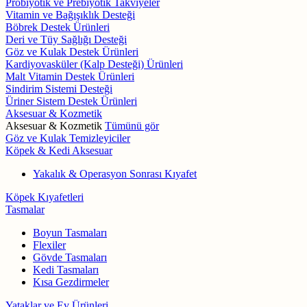
Probiyotik ve Prebiyotik Takviyeler
Vitamin ve Bağışıklık Desteği
Böbrek Destek Ürünleri
Deri ve Tüy Sağlığı Desteği
Göz ve Kulak Destek Ürünleri
Kardiyovasküler (Kalp Desteği) Ürünleri
Malt Vitamin Destek Ürünleri
Sindirim Sistemi Desteği
Üriner Sistem Destek Ürünleri
Aksesuar & Kozmetik
Aksesuar & Kozmetik
Tümünü gör
Göz ve Kulak Temizleyiciler
Köpek & Kedi Aksesuar
Yakalık & Operasyon Sonrası Kıyafet
Köpek Kıyafetleri
Tasmalar
Boyun Tasmaları
Flexiler
Gövde Tasmaları
Kedi Tasmaları
Kısa Gezdirmeler
Yataklar ve Ev Ürünleri