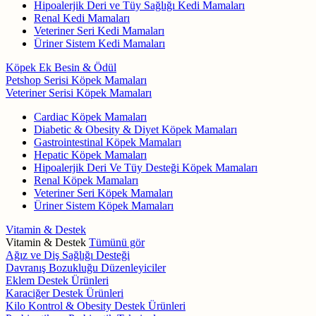
Hipoalerjik Deri ve Tüy Sağlığı Kedi Mamaları
Renal Kedi Mamaları
Veteriner Seri Kedi Mamaları
Üriner Sistem Kedi Mamaları
Köpek Ek Besin & Ödül
Petshop Serisi Köpek Mamaları
Veteriner Serisi Köpek Mamaları
Cardiac Köpek Mamaları
Diabetic & Obesity & Diyet Köpek Mamaları
Gastrointestinal Köpek Mamaları
Hepatic Köpek Mamaları
Hipoalerjik Deri Ve Tüy Desteği Köpek Mamaları
Renal Köpek Mamaları
Veteriner Seri Köpek Mamaları
Üriner Sistem Köpek Mamaları
Vitamin & Destek
Vitamin & Destek
Tümünü gör
Ağız ve Diş Sağlığı Desteği
Davranış Bozukluğu Düzenleyiciler
Eklem Destek Ürünleri
Karaciğer Destek Ürünleri
Kilo Kontrol & Obesity Destek Ürünleri