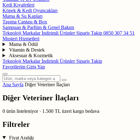
Kedi Kıyafetleri
Köpek & Kedi Oyuncakları
Mama & Su Kapları
Taşıma Çantası & Box
Şampuan & Parfüm & Genel Bakım
Teknoloji
Markalar
İndirimli Ürünler
Sipariş Takip
0850 307 34 51
Musteri Hizmetleri
Mama & Ödül
Vitamin & Destek
Aksesuar & Kozmetik
Teknoloji
Markalar
İndirimli Ürünler
Sipariş Takip
Favorilerim
Giriş Yap
Ana Sayfa
Diğer Veteriner İlaçları
Diğer Veteriner İlaçları
0
ürün listeleniyor
·
1.500 TL üzeri kargo bedava
Filtreler
Fiyat Aralığı