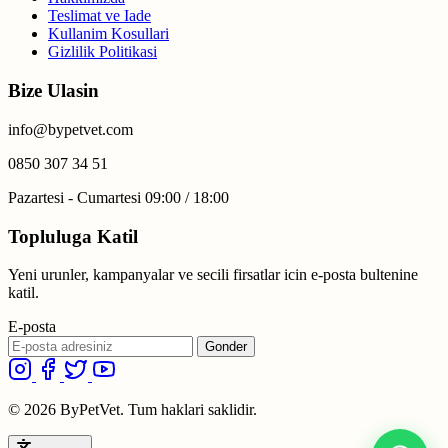
Teslimat ve Iade
Kullanim Kosullari
Gizlilik Politikasi
Bize Ulasin
info@bypetvet.com
0850 307 34 51
Pazartesi - Cumartesi 09:00 / 18:00
Topluluga Katil
Yeni urunler, kampanyalar ve secili firsatlar icin e-posta bultenine
katil.
E-posta
Gonder
© 2026 ByPetVet. Tum haklari saklidir.