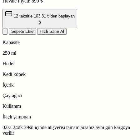
Havale Fiyatı:
899 ₺
12 taksitle
103,31 ₺
’den başlayan
Sepete Ekle
Hızlı Satın Al
Kapasite
250 ml
Hedef
Kedi köpek
İçerik
Çay ağacı
Kullanım
İlaçlı şampuan
02sa 24dk 38sn
içinde alışverişi tamamlarsanız
aynı gün kargoya
verilir