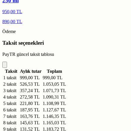
250 ml
950,00 TL
890,00 TL
Ödeme
Taksit seçenekleri
PayTR güncel taksit tablosu
Taksit
Aylık tutar
Toplam
1 taksit
999,00 TL
999,00 TL
2 taksit
526,53 TL
1.053,05 TL
3 taksit
357,24 TL
1.071,73 TL
4 taksit
272,58 TL
1.090,31 TL
5 taksit
221,80 TL
1.108,99 TL
6 taksit
187,95 TL
1.127,67 TL
7 taksit
163,76 TL
1.146,35 TL
8 taksit
145,63 TL
1.165,03 TL
9 taksit
131,52 TL
1.183,72 TL