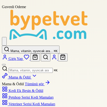
Guvenli Odeme
Mama, vitamin, oyuncak ara...
⌘
K
Giriş Yap
⌘
K
Mama & Ödül
Mama & Ödül
Tümünü gör
Kedi Ek Besin & Ödül
Petshop Serisi Kedi Mamaları
Veteriner Serisi Kedi Mamaları