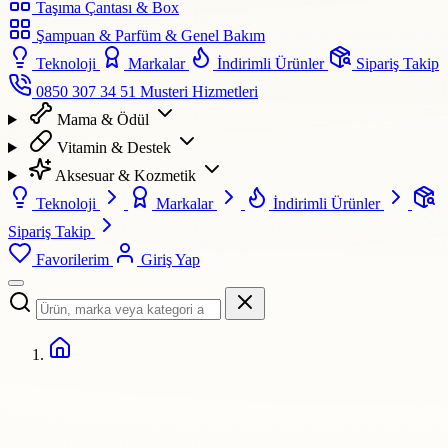
Taşıma Çantası & Box
Şampuan & Parfüm & Genel Bakım
Teknoloji
Markalar
İndirimli Ürünler
Sipariş Takip
0850 307 34 51
Musteri Hizmetleri
Mama & Ödül
Vitamin & Destek
Aksesuar & Kozmetik
Teknoloji
Markalar
İndirimli Ürünler
Sipariş Takip
Favorilerim
Giriş Yap