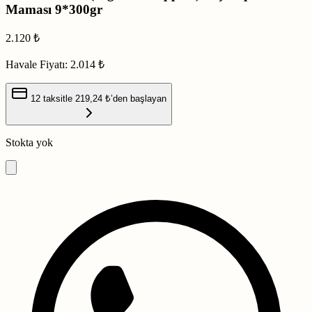
Maması 9*300gr
2.120
₺
Havale Fiyatı:
2.014 ₺
12 taksitle
219,24 ₺
’den başlayan
Stokta yok