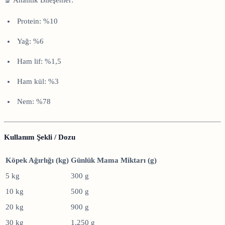
🔬 Analitik Bileşenler:
Protein: %10
Yağ: %6
Ham lif: %1,5
Ham kül: %3
Nem: %78
Kullanım Şekli / Dozu
Köpek Ağırlığı (kg)
Günlük Mama Miktarı (g)
5 kg
300 g
10 kg
500 g
20 kg
900 g
30 kg
1.250 g