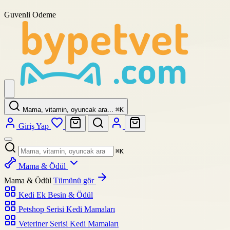
Guvenli Odeme
Mama, vitamin, oyuncak ara...
⌘
K
Giriş Yap
⌘
K
Mama & Ödül
Mama & Ödül
Tümünü gör
Kedi Ek Besin & Ödül
Petshop Serisi Kedi Mamaları
Veteriner Serisi Kedi Mamaları