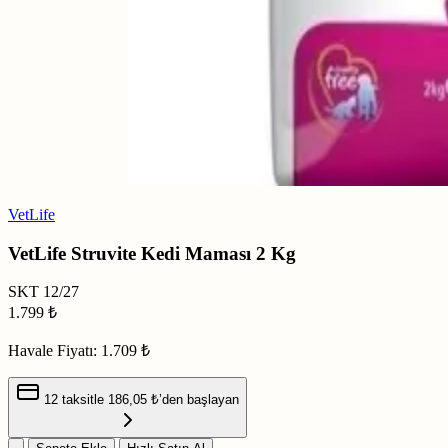
VetLife
VetLife Struvite Kedi Maması 2 Kg
SKT
12/27
1.799
₺
Havale Fiyatı:
1.709 ₺
12 taksitle
186,05 ₺
’den başlayan