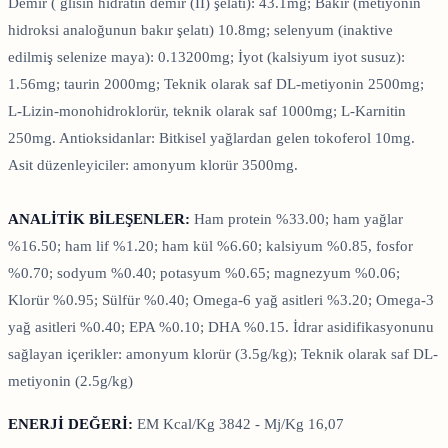
Demir ( glisin hidratın demir (II) şelatı): 43.1mg; Bakır (metiyonin
hidroksi analoğunun bakır şelatı) 10.8mg; selenyum (inaktive
edilmiş selenize maya): 0.13200mg; İyot (kalsiyum iyot susuz):
1.56mg; taurin 2000mg; Teknik olarak saf DL-metiyonin 2500mg;
L-Lizin-monohidroklorür, teknik olarak saf 1000mg; L-Karnitin
250mg. Antioksidanlar: Bitkisel yağlardan gelen tokoferol 10mg.
Asit düzenleyiciler: amonyum klorür 3500mg.
ANALİTİK BİLEŞENLER:
Ham protein %33.00; ham yağlar
%16.50; ham lif %1.20; ham kül %6.60; kalsiyum %0.85, fosfor
%0.70; sodyum %0.40; potasyum %0.65; magnezyum %0.06;
Klorür %0.95; Sülfür %0.40; Omega-6 yağ asitleri %3.20; Omega-3
yağ asitleri %0.40; EPA %0.10; DHA %0.15. İdrar asidifikasyonunu
sağlayan içerikler: amonyum klorür (3.5g/kg); Teknik olarak saf DL-
metiyonin (2.5g/kg)
ENERJİ DEĞERİ:
EM Kcal/Kg 3842 - Mj/Kg 16,07