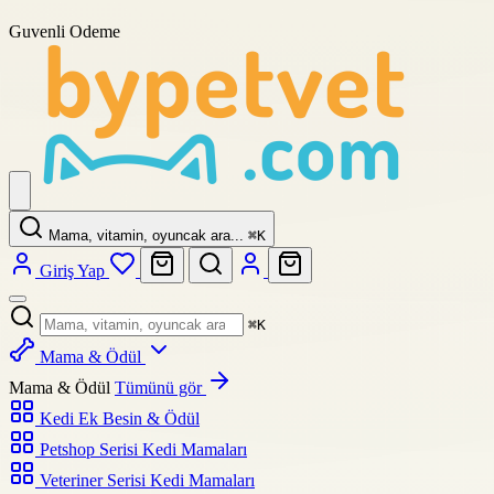
Guvenli Odeme
Mama, vitamin, oyuncak ara...
⌘
K
Giriş Yap
⌘
K
Mama & Ödül
Mama & Ödül
Tümünü gör
Kedi Ek Besin & Ödül
Petshop Serisi Kedi Mamaları
Veteriner Serisi Kedi Mamaları