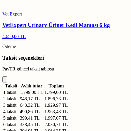
Vet Expert
VetExpert Urinary Üriner Kedi Maması 6 kg
4.650,00 TL
Ödeme
Taksit seçenekleri
PayTR güncel taksit tablosu
Taksit
Aylık tutar
Toplam
1 taksit
1.799,00 TL
1.799,00 TL
2 taksit
948,17 TL
1.896,33 TL
3 taksit
643,32 TL
1.929,97 TL
4 taksit
490,86 TL
1.963,43 TL
5 taksit
399,41 TL
1.997,07 TL
6 taksit
338,45 TL
2.030,71 TL
7 taksit
294,91 TL
2.064,35 TL