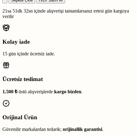
Sepete Ekle
Hızlı Satın Al
21sa 51dk 31sn
içinde alışverişi tamamlarsanız
ertesi gün kargoya
verilir
Kolay iade
15 gün içinde ücretsiz iade.
Ücretsiz teslimat
1.500 ₺
üstü alışverişlerde
kargo bizden
.
Orijinal Ürün
Güvenilir markalardan tedarik;
orijinallik garantisi
.