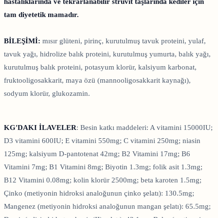
hastalıklarında ve tekrarlanabilir strüvit taşlarında kediler için
tam diyetetik mamadır.
BİLEŞİMİ:
mısır glüteni, pirinç, kurutulmuş tavuk proteini, yulaf,
tavuk yağı, hidrolize balık proteini, kurutulmuş yumurta, balık yağı,
kurutulmuş balık proteini, potasyum klorür, kalsiyum karbonat,
fruktooligosakkarit, maya özü (mannooligosakkarit kaynağı),
sodyum klorür, glukozamin.
KG'DAKI İLAVELER
: Besin katkı maddeleri: A vitamini 15000IU;
D3 vitamini 600IU; E vitamini 550mg; C vitamini 250mg; niasin
125mg; kalsiyum D-pantotenat 42mg; B2 Vitamini 17mg; B6
Vitamini 7mg; B1 Vitamini 8mg; Biyotin 1.3mg; folik asit 1.3mg;
B12 Vitamini 0.08mg; kolin klorür 2500mg; beta karoten 1.5mg;
Çinko (metiyonin hidroksi analoğunun çinko şelatı): 130.5mg;
Mangenez (metiyonin hidroksi analoğunun mangan şelatı): 65.5mg;