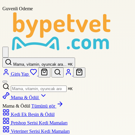
Guvenli Odeme
Mama, vitamin, oyuncak ara...
⌘
K
Giriş Yap
⌘
K
Mama & Ödül
Mama & Ödül
Tümünü gör
Kedi Ek Besin & Ödül
Petshop Serisi Kedi Mamaları
Veteriner Serisi Kedi Mamaları