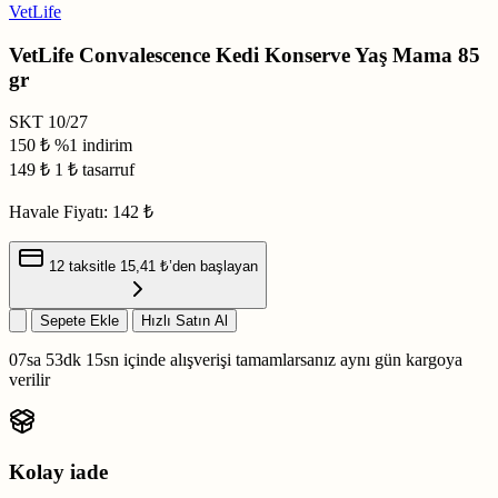
VetLife
VetLife Convalescence Kedi Konserve Yaş Mama 85
gr
SKT
10/27
150 ₺
%1 indirim
149
₺
1 ₺ tasarruf
Havale Fiyatı:
142 ₺
12 taksitle
15,41 ₺
’den başlayan
Sepete Ekle
Hızlı Satın Al
07sa 53dk 14sn
içinde alışverişi tamamlarsanız
aynı gün kargoya
verilir
Kolay iade