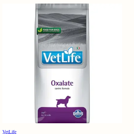
VetLife