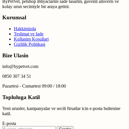
ByPetVet, petshop ihtiyaclarini sade tasarim, guvenli alisveris ve
kolay urun secimiyle bir araya getirir.
Kurumsal
Hakkimizda
Teslimat ve Iade
Kullanim Kosullari
Gizlilik Politikasi
Bize Ulasin
info@bypetvet.com
0850 307 34 51
Pazartesi - Cumartesi 09:00 / 18:00
Topluluga Katil
Yeni urunler, kampanyalar ve secili firsatlar icin e-posta bultenine
katil.
E-posta