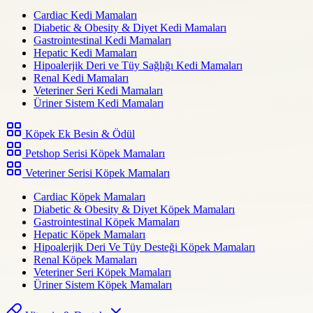
Cardiac Kedi Mamaları
Diabetic & Obesity & Diyet Kedi Mamaları
Gastrointestinal Kedi Mamaları
Hepatic Kedi Mamaları
Hipoalerjik Deri ve Tüy Sağlığı Kedi Mamaları
Renal Kedi Mamaları
Veteriner Seri Kedi Mamaları
Üriner Sistem Kedi Mamaları
Köpek Ek Besin & Ödül
Petshop Serisi Köpek Mamaları
Veteriner Serisi Köpek Mamaları
Cardiac Köpek Mamaları
Diabetic & Obesity & Diyet Köpek Mamaları
Gastrointestinal Köpek Mamaları
Hepatic Köpek Mamaları
Hipoalerjik Deri Ve Tüy Desteği Köpek Mamaları
Renal Köpek Mamaları
Veteriner Seri Köpek Mamaları
Üriner Sistem Köpek Mamaları