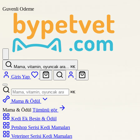
Guvenli Odeme
Mama, vitamin, oyuncak ara...
⌘
K
Giriş Yap
⌘
K
Mama & Ödül
Mama & Ödül
Tümünü gör
Kedi Ek Besin & Ödül
Petshop Serisi Kedi Mamaları
Veteriner Serisi Kedi Mamaları