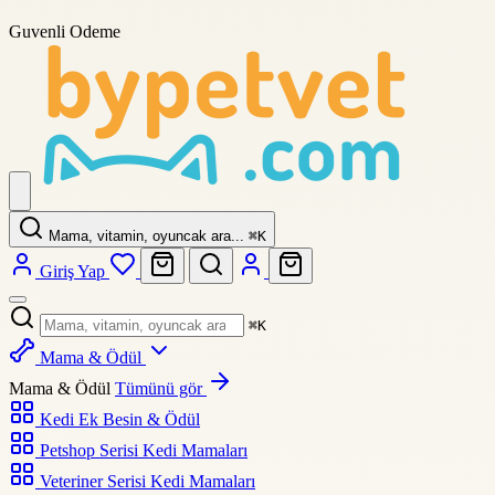
Guvenli Odeme
Mama, vitamin, oyuncak ara...
⌘
K
Giriş Yap
⌘
K
Mama & Ödül
Mama & Ödül
Tümünü gör
Kedi Ek Besin & Ödül
Petshop Serisi Kedi Mamaları
Veteriner Serisi Kedi Mamaları