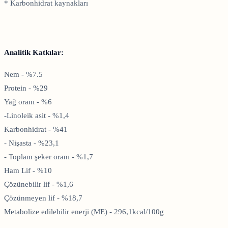
* Karbonhidrat kaynakları
Analitik Katkılar:
Nem - %7.5
Protein - %29
Yağ oranı - %6
-Linoleik asit - %1,4
Karbonhidrat - %41
- Nişasta - %23,1
- Toplam şeker oranı - %1,7
Ham Lif - %10
Çözünebilir lif - %1,6
Çözünmeyen lif - %18,7
Metabolize edilebilir enerji (ME) - 296,1kcal/100g