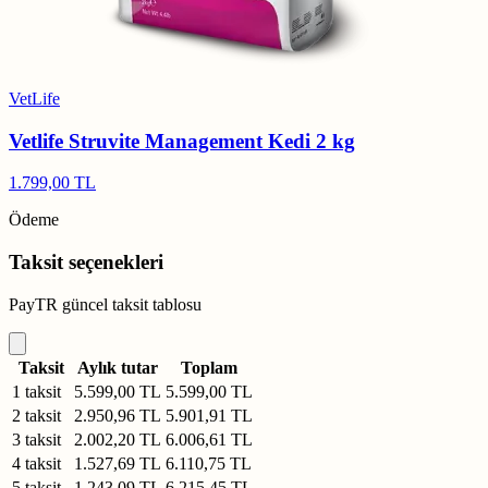
VetLife
Vetlife Struvite Management Kedi 2 kg
1.799,00 TL
Ödeme
Taksit seçenekleri
PayTR güncel taksit tablosu
Taksit
Aylık tutar
Toplam
1 taksit
5.599,00 TL
5.599,00 TL
2 taksit
2.950,96 TL
5.901,91 TL
3 taksit
2.002,20 TL
6.006,61 TL
4 taksit
1.527,69 TL
6.110,75 TL
5 taksit
1.243,09 TL
6.215,45 TL