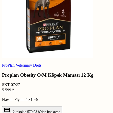
ProPlan Veterinary Diets
Proplan Obesity O/M Köpek Maması 12 Kg
SKT
07/27
5.599
₺
Havale Fiyatı:
5.319 ₺
12 taksitle
579,03 ₺
’den başlayan