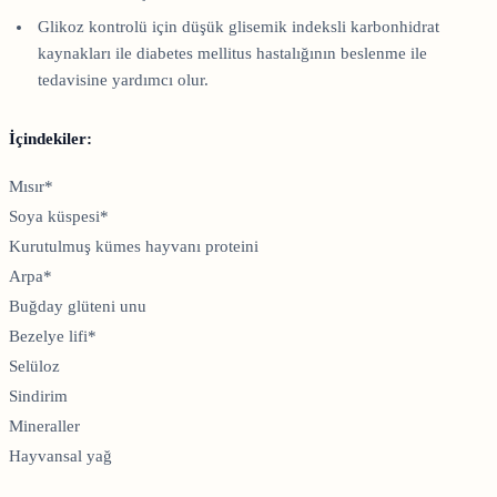
Glikoz kontrolü için düşük glisemik indeksli karbonhidrat
kaynakları ile diabetes mellitus hastalığının beslenme ile
tedavisine yardımcı olur.
İçindekiler:
Mısır*
Soya küspesi*
Kurutulmuş kümes hayvanı proteini
Arpa*
Buğday glüteni unu
Bezelye lifi*
Selüloz
Sindirim
Mineraller
Hayvansal yağ