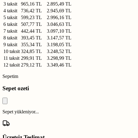
3 taksit
965,16 TL
2.895,49 TL
4 taksit
736,42 TL
2.945,69 TL
5 taksit
599,23 TL
2.996,16 TL
6 taksit
507,77 TL
3.046,63 TL
7 taksit
442,44 TL
3.097,10 TL
8 taksit
393,45 TL
3.147,57 TL
9 taksit
355,34 TL
3.198,05 TL
10 taksit
324,85 TL
3.248,52 TL
11 taksit
299,91 TL
3.298,99 TL
12 taksit
279,12 TL
3.349,46 TL
Sepetim
Sepet ozeti
Sepet yükleniyor...
Ücretsiz Teslimat