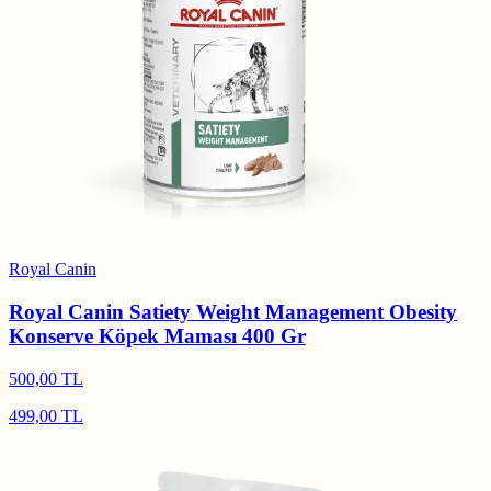
Royal Canin
Royal Canin Satiety Weight Management Obesity
Konserve Köpek Maması 400 Gr
500,00 TL
499,00 TL