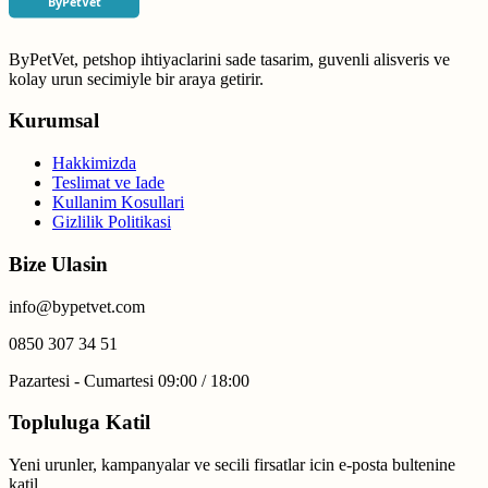
ByPetVet, petshop ihtiyaclarini sade tasarim, guvenli alisveris ve
kolay urun secimiyle bir araya getirir.
Kurumsal
Hakkimizda
Teslimat ve Iade
Kullanim Kosullari
Gizlilik Politikasi
Bize Ulasin
info@bypetvet.com
0850 307 34 51
Pazartesi - Cumartesi 09:00 / 18:00
Topluluga Katil
Yeni urunler, kampanyalar ve secili firsatlar icin e-posta bultenine
katil.