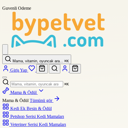
Guvenli Odeme
Mama, vitamin, oyuncak ara...
⌘
K
Giriş Yap
⌘
K
Mama & Ödül
Mama & Ödül
Tümünü gör
Kedi Ek Besin & Ödül
Petshop Serisi Kedi Mamaları
Veteriner Serisi Kedi Mamaları