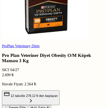
ProPlan Veterinary Diets
Pro Plan Veteriner Diyet Obesity O/M Köpek
Maması 3 Kg
SKT
04/27
2.699
₺
Havale Fiyatı:
2.564 ₺
12 taksitle
279,12 ₺
’den başlayan
Sepete Ekle
Hızlı Satın Al