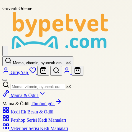
Guvenli Odeme
Mama, vitamin, oyuncak ara...
⌘
K
Giriş Yap
⌘
K
Mama & Ödül
Mama & Ödül
Tümünü gör
Kedi Ek Besin & Ödül
Petshop Serisi Kedi Mamaları
Veteriner Serisi Kedi Mamaları