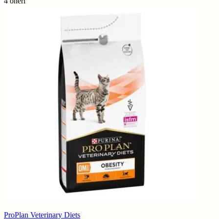
4 öneri
ProPlan Veterinary Diets