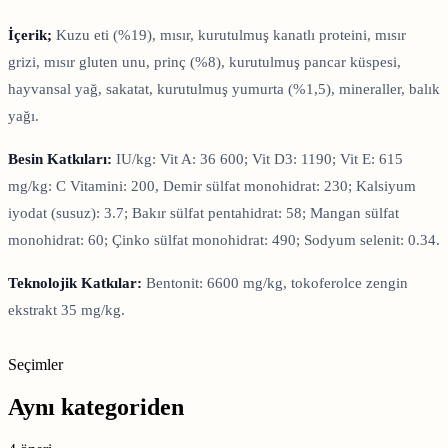
İçerik;
Kuzu eti (%19), mısır, kurutulmuş kanatlı proteini, mısır
grizi, mısır gluten unu, prinç (%8), kurutulmuş pancar küspesi,
hayvansal yağ, sakatat, kurutulmuş yumurta (%1,5), mineraller, balık
yağı.
Besin Katkıları:
IU/kg: Vit A: 36 600; Vit D3: 1190; Vit E: 615
mg/kg: C Vitamini: 200, Demir sülfat monohidrat: 230; Kalsiyum
iyodat (susuz): 3.7; Bakır sülfat pentahidrat: 58; Mangan sülfat
monohidrat: 60; Çinko sülfat monohidrat: 490; Sodyum selenit: 0.34.
Teknolojik Katkılar:
Bentonit: 6600 mg/kg, tokoferolce zengin
ekstrakt 35 mg/kg.
Seçimler
Aynı kategoriden