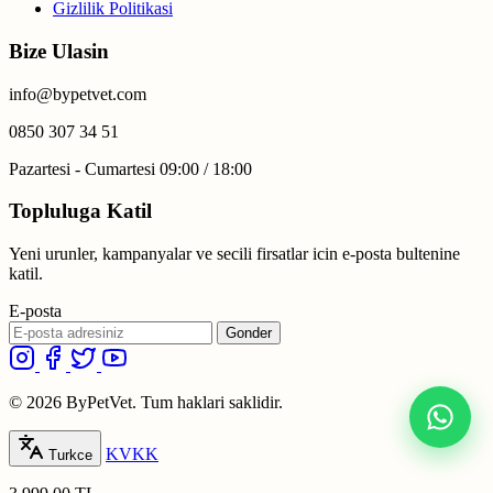
Gizlilik Politikasi
Bize Ulasin
info@bypetvet.com
0850 307 34 51
Pazartesi - Cumartesi 09:00 / 18:00
Topluluga Katil
Yeni urunler, kampanyalar ve secili firsatlar icin e-posta bultenine
katil.
E-posta
Gonder
© 2026 ByPetVet. Tum haklari saklidir.
KVKK
Turkce