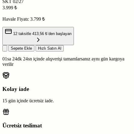
SKT
02/27
3.999
₺
Havale Fiyatı:
3.799 ₺
12 taksitle
413,56 ₺
’den başlayan
Sepete Ekle
Hızlı Satın Al
01sa 24dk 23sn
içinde alışverişi tamamlarsanız
aynı gün kargoya
verilir
Kolay iade
15 gün içinde ücretsiz iade.
Ücretsiz teslimat