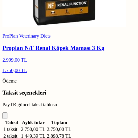
ProPlan Veterinary Diets
Proplan N/F Renal Köpek Maması 3 Kg
2.999,00 TL
1.750,00 TL
Ödeme
Taksit seçenekleri
PayTR güncel taksit tablosu
Taksit
Aylık tutar
Toplam
1 taksit
2.750,00 TL
2.750,00 TL
2 taksit
1.449,39 TL
2.898,78 TL