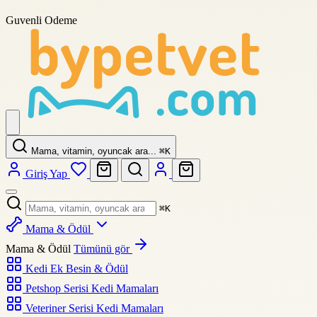
Guvenli Odeme
Mama, vitamin, oyuncak ara...
⌘
K
Giriş Yap
⌘
K
Mama & Ödül
Mama & Ödül
Tümünü gör
Kedi Ek Besin & Ödül
Petshop Serisi Kedi Mamaları
Veteriner Serisi Kedi Mamaları