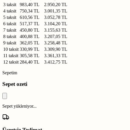
3 taksit
983,40 TL
2.950,20 TL
4 taksit
750,34 TL
3.001,35 TL
5 taksit
610,56 TL
3.052,78 TL
6 taksit
517,37 TL
3.104,20 TL
7 taksit
450,80 TL
3.155,63 TL
8 taksit
400,88 TL
3.207,05 TL
9 taksit
362,05 TL
3.258,48 TL
10 taksit
330,99 TL
3.309,90 TL
11 taksit
305,58 TL
3.361,33 TL
12 taksit
284,40 TL
3.412,75 TL
Sepetim
Sepet ozeti
Sepet yükleniyor...
Ücretsiz Teslimat