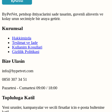
ByPetVet, petshop ihtiyaclarini sade tasarim, guvenli alisveris ve
kolay urun secimiyle bir araya getirir.
Kurumsal
Hakkimizda
Teslimat ve Iade
Kullanim Kosullari
Gizlilik Politikasi
Bize Ulasin
info@bypetvet.com
0850 307 34 51
Pazartesi - Cumartesi 09:00 / 18:00
Topluluga Katil
Yeni urunler, kampanyalar ve secili firsatlar icin e-posta bultenine
katil.