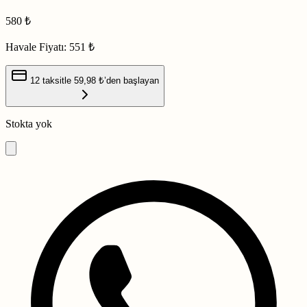
580
₺
Havale Fiyatı:
551 ₺
12 taksitle
59,98 ₺
’den başlayan
Stokta yok