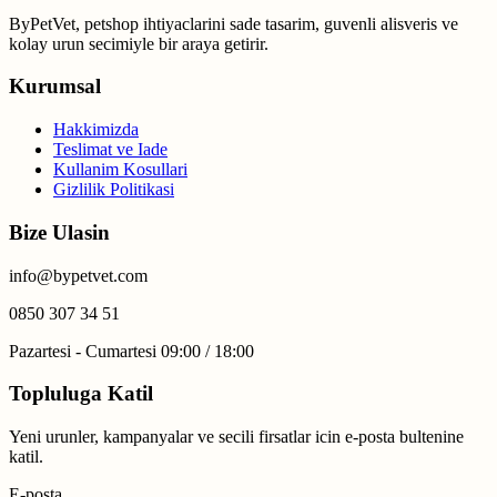
ByPetVet, petshop ihtiyaclarini sade tasarim, guvenli alisveris ve
kolay urun secimiyle bir araya getirir.
Kurumsal
Hakkimizda
Teslimat ve Iade
Kullanim Kosullari
Gizlilik Politikasi
Bize Ulasin
info@bypetvet.com
0850 307 34 51
Pazartesi - Cumartesi 09:00 / 18:00
Topluluga Katil
Yeni urunler, kampanyalar ve secili firsatlar icin e-posta bultenine
katil.
E-posta