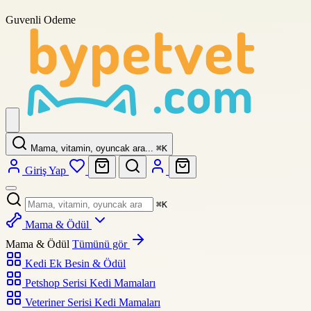
Guvenli Odeme
Mama, vitamin, oyuncak ara...
⌘
K
Giriş Yap
⌘
K
Mama & Ödül
Mama & Ödül
Tümünü gör
Kedi Ek Besin & Ödül
Petshop Serisi Kedi Mamaları
Veteriner Serisi Kedi Mamaları