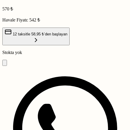
570
₺
Havale Fiyatı:
542 ₺
12 taksitle
58,95 ₺
’den başlayan
Stokta yok