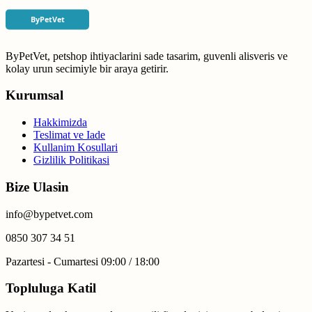
ByPetVet, petshop ihtiyaclarini sade tasarim, guvenli alisveris ve
kolay urun secimiyle bir araya getirir.
Kurumsal
Hakkimizda
Teslimat ve Iade
Kullanim Kosullari
Gizlilik Politikasi
Bize Ulasin
info@bypetvet.com
0850 307 34 51
Pazartesi - Cumartesi 09:00 / 18:00
Topluluga Katil