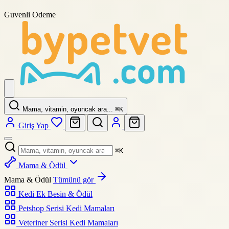
Guvenli Odeme
Mama, vitamin, oyuncak ara...
⌘
K
Giriş Yap
⌘
K
Mama & Ödül
Mama & Ödül
Tümünü gör
Kedi Ek Besin & Ödül
Petshop Serisi Kedi Mamaları
Veteriner Serisi Kedi Mamaları