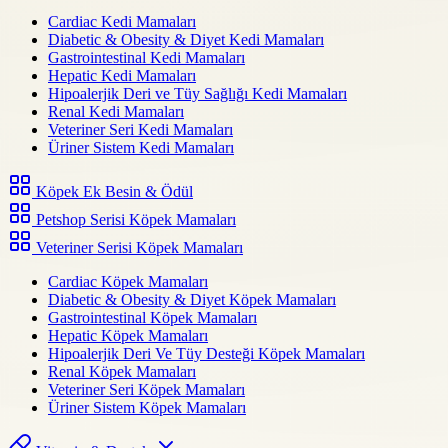
Cardiac Kedi Mamaları
Diabetic & Obesity & Diyet Kedi Mamaları
Gastrointestinal Kedi Mamaları
Hepatic Kedi Mamaları
Hipoalerjik Deri ve Tüy Sağlığı Kedi Mamaları
Renal Kedi Mamaları
Veteriner Seri Kedi Mamaları
Üriner Sistem Kedi Mamaları
Köpek Ek Besin & Ödül
Petshop Serisi Köpek Mamaları
Veteriner Serisi Köpek Mamaları
Cardiac Köpek Mamaları
Diabetic & Obesity & Diyet Köpek Mamaları
Gastrointestinal Köpek Mamaları
Hepatic Köpek Mamaları
Hipoalerjik Deri Ve Tüy Desteği Köpek Mamaları
Renal Köpek Mamaları
Veteriner Seri Köpek Mamaları
Üriner Sistem Köpek Mamaları