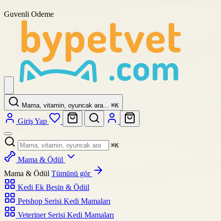
Guvenli Odeme
Mama, vitamin, oyuncak ara...
⌘
K
Giriş Yap
⌘
K
Mama & Ödül
Mama & Ödül
Tümünü gör
Kedi Ek Besin & Ödül
Petshop Serisi Kedi Mamaları
Veteriner Serisi Kedi Mamaları