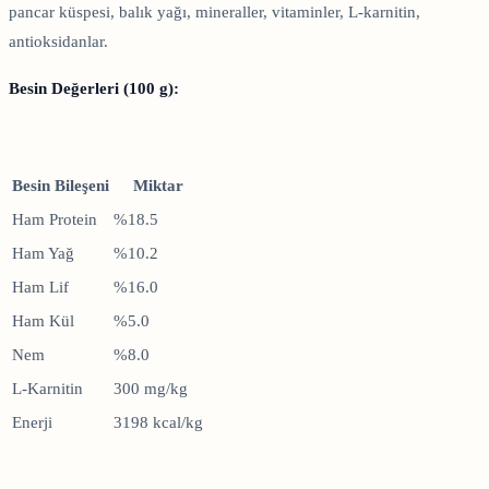
pancar küspesi, balık yağı, mineraller, vitaminler, L-karnitin,
antioksidanlar.
Besin Değerleri (100 g):
Besin Bileşeni
Miktar
Ham Protein
%18.5
Ham Yağ
%10.2
Ham Lif
%16.0
Ham Kül
%5.0
Nem
%8.0
L-Karnitin
300 mg/kg
Enerji
3198 kcal/kg