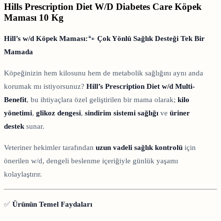
Hills Prescription Diet W/D Diabetes Care Köpek
Maması 10 Kg
Hill’s w/d Köpek Maması:
🐾
Çok Yönlü Sağlık Desteği Tek Bir
Mamada
Köpeğinizin hem kilosunu hem de metabolik sağlığını aynı anda
korumak mı istiyorsunuz?
Hill’s Prescription Diet w/d Multi-
Benefit
, bu ihtiyaçlara özel geliştirilen bir mama olarak;
kilo
yönetimi
,
glikoz dengesi
,
sindirim sistemi sağlığı
ve
üriner
destek
sunar.
Veteriner hekimler tarafından
uzun vadeli sağlık kontrolü
için
önerilen w/d, dengeli beslenme içeriğiyle günlük yaşamı
kolaylaştırır.
✅
Ürünün Temel Faydaları