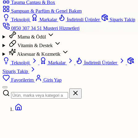
Taşıma Çantası & Box
Şampuan & Parfüm & Genel Bakım
Teknoloji
Markalar
İndirimli Ürünler
Sipariş Takip
0850 307 34 51
Musteri Hizmetleri
Mama & Ödül
Vitamin & Destek
Aksesuar & Kozmetik
Teknoloji
Markalar
İndirimli Ürünler
Sipariş Takip
Favorilerim
Giriş Yap