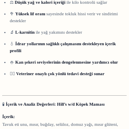
⚖️
Düşük yağ ve kalori içeriği
ile kilo kontrolü sağlar
🥦
Yüksek lif oranı
sayesinde tokluk hissi verir ve sindirimi
destekler
🔬
L-karnitin
ile yağ yakımını destekler
💧
İdrar yollarının sağlıklı çalışmasını destekleyen içerik
profili
🍚
Kan şekeri seviyelerinin dengelenmesine yardımcı olur
👨‍⚕️
Veteriner onaylı çok yönlü tedavi desteği sunar
🧪
İçerik ve Analiz Değerleri: Hill’s w/d Köpek Maması
İçerik:
Tavuk eti unu, mısır, buğday, selüloz, domuz yağı, mısır glüteni,