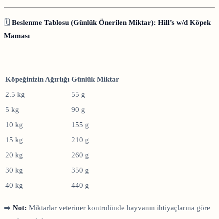
🗓️
Beslenme Tablosu (Günlük Önerilen Miktar): Hill’s w/d Köpek
Maması
Köpeğinizin Ağırlığı
Günlük Miktar
2.5 kg
55 g
5 kg
90 g
10 kg
155 g
15 kg
210 g
20 kg
260 g
30 kg
350 g
40 kg
440 g
➡️
Not:
Miktarlar veteriner kontrolünde hayvanın ihtiyaçlarına göre