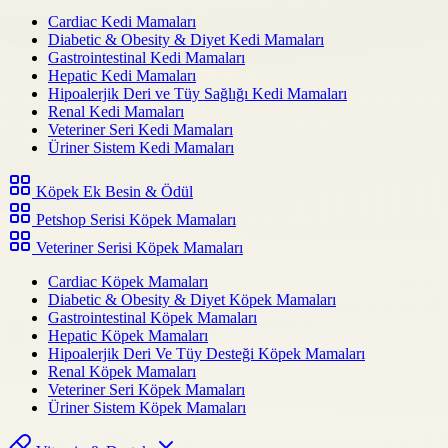
Cardiac Kedi Mamaları
Diabetic & Obesity & Diyet Kedi Mamaları
Gastrointestinal Kedi Mamaları
Hepatic Kedi Mamaları
Hipoalerjik Deri ve Tüy Sağlığı Kedi Mamaları
Renal Kedi Mamaları
Veteriner Seri Kedi Mamaları
Üriner Sistem Kedi Mamaları
Köpek Ek Besin & Ödül
Petshop Serisi Köpek Mamaları
Veteriner Serisi Köpek Mamaları
Cardiac Köpek Mamaları
Diabetic & Obesity & Diyet Köpek Mamaları
Gastrointestinal Köpek Mamaları
Hepatic Köpek Mamaları
Hipoalerjik Deri Ve Tüy Desteği Köpek Mamaları
Renal Köpek Mamaları
Veteriner Seri Köpek Mamaları
Üriner Sistem Köpek Mamaları