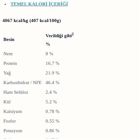
TEMEL KALORİ İÇERİĞİ
4067 kcal/kg (407 kcal/100g)
2
Verildiği gibi
Besin
%
Nem
8 %
Protein
16.7 %
Yağ
21.9 %
Karbonhidrat / NFE
46.4 %
Ham Selüloz
2.4 %
Kül
5.2 %
Kalsiyum
0.78 %
Fosfor
0.55 %
Potasyum
0.86 %