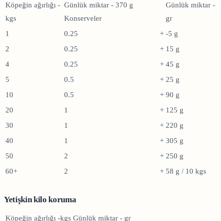
Köpeğin ağırlığı -
Günlük miktar - 370 g
Günlük miktar -
kgs
Konserveler
gr
1
0.25
+
-5 g
2
0.25
+
15 g
4
0.25
+
45 g
5
0.5
+
25 g
10
0.5
+
90 g
20
1
+
125 g
30
1
+
220 g
40
1
+
305 g
50
2
+
250 g
60+
2
+
58 g / 10 kgs
Yetişkin kilo koruma
Köpeğin ağırlığı -kgs
Günlük miktar - gr