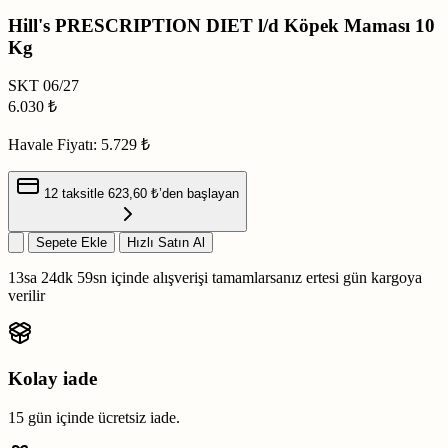
Hill's PRESCRIPTION DIET l/d Köpek Maması 10
Kg
SKT
06/27
6.030
₺
Havale Fiyatı:
5.729 ₺
12 taksitle
623,60 ₺
’den başlayan
Sepete Ekle
Hızlı Satın Al
13sa 24dk 58sn
içinde alışverişi tamamlarsanız
ertesi gün kargoya
verilir
Kolay iade
15 gün içinde ücretsiz iade.