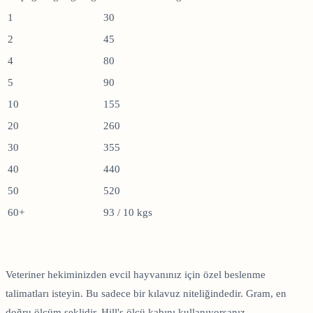
1
30
2
45
4
80
5
90
10
155
20
260
30
355
40
440
50
520
60+
93 / 10 kgs
Veteriner hekiminizden evcil hayvanınız için özel beslenme
talimatları isteyin. Bu sadece bir kılavuz niteliğindedir. Gram, en
doğru ölçüm şeklidir. Hill's ölçü kabını kullanıyorsanız