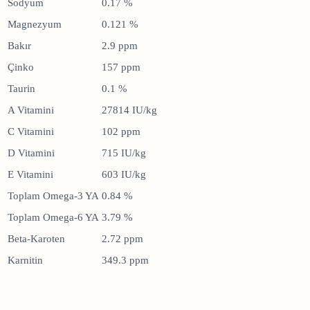
Sodyum
0.17 %
Magnezyum
0.121 %
Bakır
2.9 ppm
Çinko
157 ppm
Taurin
0.1 %
A Vitamini
27814 IU/kg
C Vitamini
102 ppm
D Vitamini
715 IU/kg
E Vitamini
603 IU/kg
Toplam Omega-3 YA
0.84 %
Toplam Omega-6 YA
3.79 %
Beta-Karoten
2.72 ppm
Karnitin
349.3 ppm