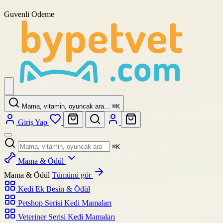
Guvenli Odeme
Mama, vitamin, oyuncak ara...
⌘
K
Giriş Yap
⌘
K
Mama & Ödül
Mama & Ödül
Tümünü gör
Kedi Ek Besin & Ödül
Petshop Serisi Kedi Mamaları
Veteriner Serisi Kedi Mamaları