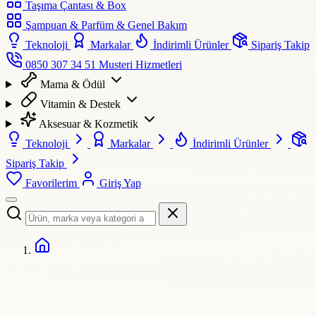
Taşıma Çantası & Box
Şampuan & Parfüm & Genel Bakım
Teknoloji
Markalar
İndirimli Ürünler
Sipariş Takip
0850 307 34 51
Musteri Hizmetleri
Mama & Ödül
Vitamin & Destek
Aksesuar & Kozmetik
Teknoloji
Markalar
İndirimli Ürünler
Sipariş Takip
Favorilerim
Giriş Yap