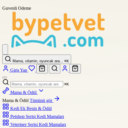
Guvenli Odeme
Mama, vitamin, oyuncak ara...
⌘
K
Giriş Yap
⌘
K
Mama & Ödül
Mama & Ödül
Tümünü gör
Kedi Ek Besin & Ödül
Petshop Serisi Kedi Mamaları
Veteriner Serisi Kedi Mamaları