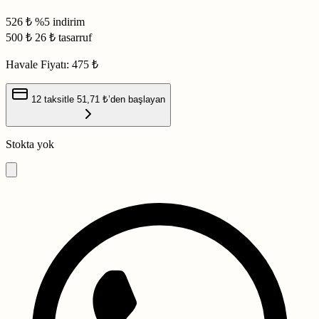
526 ₺
%5 indirim
500
₺
26 ₺ tasarruf
Havale Fiyatı:
475 ₺
12 taksitle
51,71 ₺
’den başlayan
Stokta yok