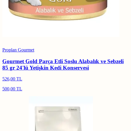
Proplan Gourmet
Gourmet Gold Parça Etli Soslu Alabalık ve Sebzeli
85 gr 24'lü Yetişkin Kedi Konservesi
526,00 TL
500,00 TL