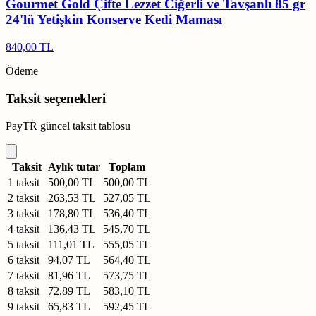
Gourmet Gold Çifte Lezzet Ciğerli ve Tavşanlı 85 gr
24'lü Yetişkin Konserve Kedi Maması
840,00 TL
Ödeme
Taksit seçenekleri
PayTR güncel taksit tablosu
Taksit
Aylık tutar
Toplam
1 taksit
500,00 TL
500,00 TL
2 taksit
263,53 TL
527,05 TL
3 taksit
178,80 TL
536,40 TL
4 taksit
136,43 TL
545,70 TL
5 taksit
111,01 TL
555,05 TL
6 taksit
94,07 TL
564,40 TL
7 taksit
81,96 TL
573,75 TL
8 taksit
72,89 TL
583,10 TL
9 taksit
65,83 TL
592,45 TL