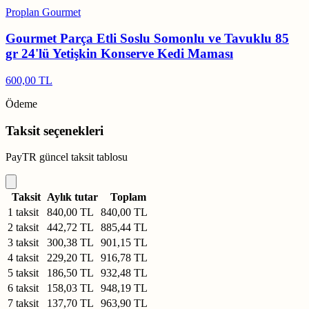
Proplan Gourmet
Gourmet Parça Etli Soslu Somonlu ve Tavuklu 85
gr 24'lü Yetişkin Konserve Kedi Maması
600,00 TL
Ödeme
Taksit seçenekleri
PayTR güncel taksit tablosu
Taksit
Aylık tutar
Toplam
1 taksit
840,00 TL
840,00 TL
2 taksit
442,72 TL
885,44 TL
3 taksit
300,38 TL
901,15 TL
4 taksit
229,20 TL
916,78 TL
5 taksit
186,50 TL
932,48 TL
6 taksit
158,03 TL
948,19 TL
7 taksit
137,70 TL
963,90 TL