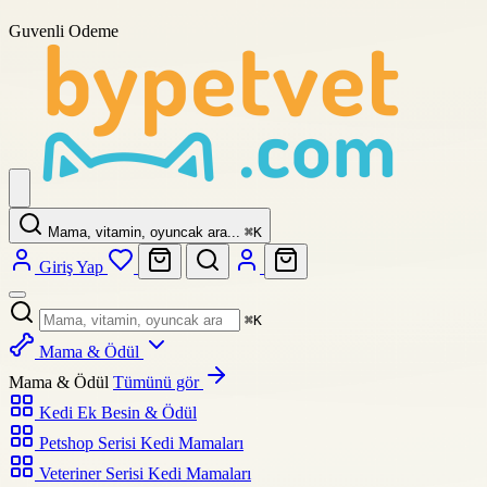
Guvenli Odeme
Mama, vitamin, oyuncak ara...
⌘
K
Giriş Yap
⌘
K
Mama & Ödül
Mama & Ödül
Tümünü gör
Kedi Ek Besin & Ödül
Petshop Serisi Kedi Mamaları
Veteriner Serisi Kedi Mamaları