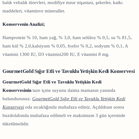
balık vebalık türevleri, modifiye mısır nişastası, şekerler, katkı
maddeleri, vitaminve mineraller.
Konservenin Analizi;
Hamprotein % 10, ham yağ, % 3,0, ham selüloz % 0,5, su % 81,5,
ham kül % 2,0,kalsiyum % 0,05, fosfor % 0,2, sodyum % 0,1, A
vitamini 1300 IU, D3 vitamini200 IU, E vitamini 8 mg.
GourmetGold Sığır Etli ve Tavuklu Yetişkin Kedi Konservesi
GourmetGold Sığır Etli ve Tavuklu Yetişkin Kedi
Konservesinin
taze içme suyunu daima mamanın yanında
bulundurunuz.
GourmetGold Sığır Etli ve Tavuklu Yetişkin Kedi
Konservesi
oda sıcaklığında muhafaza ediniz. Açıldıktan sonra
buzdolabında muhafaza edilmeli ve maksimum 3 gün içersinde
tüketilmelidir.