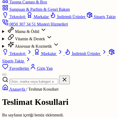
Taşıma Çantası & Box
Şampuan & Parfüm & Genel Bakım
Teknoloji
Markalar
İndirimli Ürünler
Sipariş Takip
0850 307 34 51
Musteri Hizmetleri
Mama & Ödül
Vitamin & Destek
Aksesuar & Kozmetik
Teknoloji
Markalar
İndirimli Ürünler
Sipariş Takip
Favorilerim
Giriş Yap
Anasayfa
/
Teslimat Kosullari
Teslimat Kosullari
Bu sayfanın içeriği henüz eklenmedi.