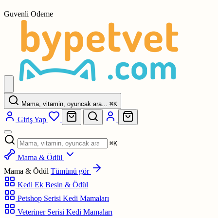
Guvenli Odeme
Mama, vitamin, oyuncak ara...
⌘
K
Giriş Yap
⌘
K
Mama & Ödül
Mama & Ödül
Tümünü gör
Kedi Ek Besin & Ödül
Petshop Serisi Kedi Mamaları
Veteriner Serisi Kedi Mamaları