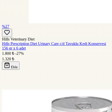
%27
Hills Veterinary Diet
Hills Prescription Diet Urinary Care c/d Tavuklu Kedi Konservesi
156 gr x 6 adet
1.800 ₺
-27%
1.320
₺
Ekle